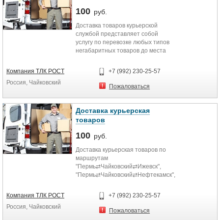
100
руб.
Доставка товаров курьерской
службой представляет собой
услугу по перевозке любых типов
негабаритных товаров до места
назначения. В отличие от многих
конкурентов, мы следим за
Компания ТЛК РОСТ
+7 (992) 230-25-57
состояние груза и уведомляем
Россия, Чайковский
заказчика о получении. Гарантией
Пожаловаться
высокого качества наших услуг
служит подписание договора.
Доставка курьерская
Имея в собственности парк
товаров
транспортных средств, мы
способны обеспечить
100
руб.
эффективную логистику перевозки
Доставка курьерская товаров по
грузов даже на дальние
маршрутам
расстояния. За время
"Пермь⇄Чайковский⇄Ижевск",
существования наша компания
"Пермь⇄Чайковский⇄Нефтекамск",
обзавелась множеством
"Ижевск⇄Чайковский⇄Нефтекамск"
положительных отзывов и
всего за 1 сутки.
рекомендаций, а также партнеров
Компания ТЛК РОСТ
+7 (992) 230-25-57
среди крупнейших предприятий.
Россия, Чайковский
Пожаловаться
Компания "Рост" предлагает