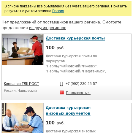
В списке показаны все объявления без учета вашего региона. Показать
результат с учетом региона
Россия
Нет предложений от поставщиков вашего региона. Смотрите
предложения
из других регионов
Доставка курьерская почты
100
руб.
Доставка курьерская почты по
маршрутам
"Пермь⇄Чайковский⇄Ижевск",
"Пермь⇄Чайковский⇄Нефтекамск",
"Ижевск⇄Чайковский⇄Нефтекамск"
всего за 1 сутки.
Компания ТЛК РОСТ
+7 (992) 230-25-57
Россия, Чайковский
Пожаловаться
Доставка курьерская
визовых документов
100
руб.
Доставка курьерская визовых